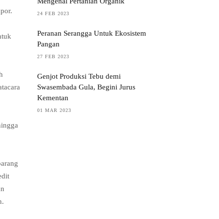
Mengenal Pertanian Organik
por.
24 FEB 2023
Peranan Serangga Untuk Ekosistem
ntuk
Pangan
27 FEB 2023
h
Genjot Produksi Tebu demi
Swasembada Gula, Begini Jurus
atacara
Kementan
01 MAR 2023
hingga
barang
dit
an
n.