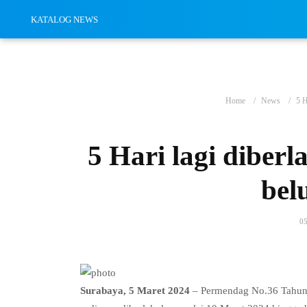
KATALOG NEWS
Home
News
5 H
5 Hari lagi diber
be
0
Surabaya, 5 Maret 2024
– Permendag No.36 Tahun 2