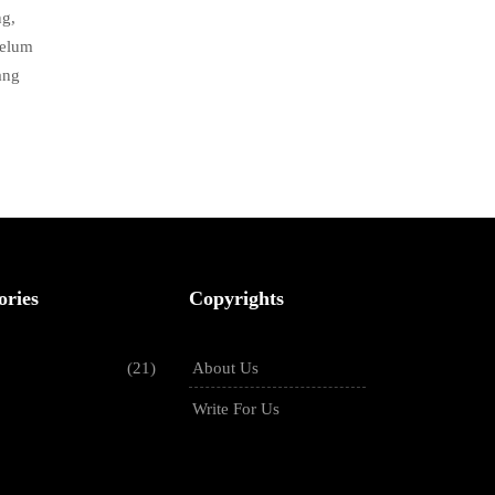
ng,
belum
ang
ories
Copyrights
(21)
About Us
Write For Us