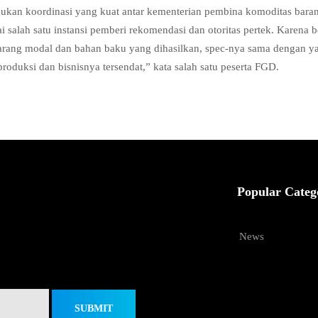
kukan koordinasi yang kuat antar kementerian pembina komoditas bara
 salah satu instansi pemberi rekomendasi dan otoritas pertek. Karena 
arang modal dan bahan baku yang dihasilkan, spec-nya sama dengan y
roduksi dan bisnisnya tersendat,” kata salah satu peserta FGD.
Popular Categ
News
SUBMIT