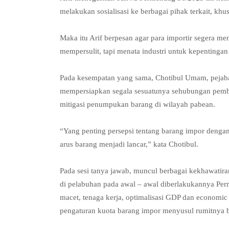
melakukan sosialisasi ke berbagai pihak terkait, kh
Maka itu Arif berpesan agar para importir segera 
mempersulit, tapi menata industri untuk kepentinga
Pada kesempatan yang sama, Chotibul Umam, pejaba
mempersiapkan segala sesuatunya sehubungan pemberl
mitigasi penumpukan barang di wilayah pabean.
“Yang penting persepsi tentang barang impor den
arus barang menjadi lancar,” kata Chotibul.
Pada sesi tanya jawab, muncul berbagai kekhawatira
di pelabuhan pada awal – awal diberlakukannya Per
macet, tenaga kerja, optimalisasi GDP dan economic
pengaturan kuota barang impor menyusul rumitnya b