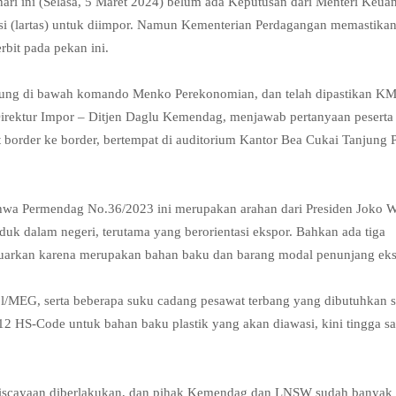
ari ini (Selasa, 5 Maret 2024) belum ada Keputusan dari Menteri Keua
asi (lartas) untuk diimpor. Namun Kementerian Perdagangan memastika
rbit pada pekan ini.
gsung di bawah komando Menko Perekonomian, dan telah dipastikan K
o, Direktur Impor – Ditjen Daglu Kemendag, menjawab pertanyaan pesert
t border ke border, bertempat di auditorium Kantor Bea Cukai Tanjung 
ahwa Permendag No.36/2023 ini merupakan arahan dari Presiden Joko 
k dalam negeri, terutama yang berorientasi ekspor. Bahkan ada tiga
eluarkan karena merupakan bahan baku dan barang modal penunjang eks
kol/MEG, serta beberapa suku cadang pesawat terbang yang dibutuhkan s
12 HS-Code untuk bahan baku plastik yang akan diawasi, kini tingga sa
niscayaan diberlakukan, dan pihak Kemendag dan LNSW sudah banyak