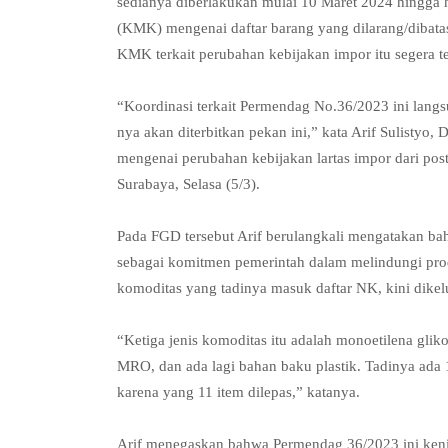
sedianya diberlakukan mulai 10 Maret 2024 hingga h
(KMK) mengenai daftar barang yang dilarang/dibat
KMK terkait perubahan kebijakan impor itu segera te
“Koordinasi terkait Permendag No.36/2023 ini lan
nya akan diterbitkan pekan ini,” kata Arif Sulisty
mengenai perubahan kebijakan lartas impor dari pos
Surabaya, Selasa (5/3).
Pada FGD tersebut Arif berulangkali mengatakan b
sebagai komitmen pemerintah dalam melindungi produ
komoditas yang tadinya masuk daftar NK, kini dik
“Ketiga jenis komoditas itu adalah monoetilena gli
MRO, dan ada lagi bahan baku plastik. Tadinya ada 
karena yang 11 item dilepas,” katanya.
Arif menegaskan bahwa Permendag 36/2023 ini ke