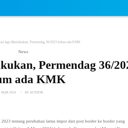
ari lagi diberlakukan, Permendag 36/2023 belum ada KMK
News
lakukan, Permendag 36/20
lum ada KMK
5 MAR 2024
BY AUTHOR
023 tentang perubahan lartas impor dari post border ke border yang