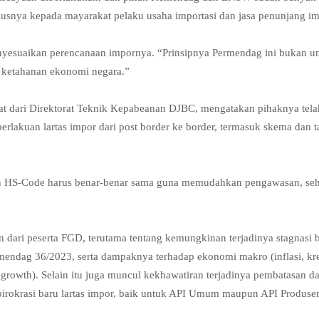
ususnya kepada mayarakat pelaku usaha importasi dan jasa penunjang im
menyesuaikan perencanaan impornya. “Prinsipnya Permendag ini bukan u
n ketahanan ekonomi negara.”
t dari Direktorat Teknik Kepabeanan DJBC, mengatakan pihaknya tela
akuan lartas impor dari post border ke border, termasuk skema dan t
gan HS-Code harus benar-benar sama guna memudahkan pengawasan, se
n dari peserta FGD, terutama tentang kemungkinan terjadinya stagnasi 
mendag 36/2023, serta dampaknya terhadap ekonomi makro (inflasi, kre
 growth). Selain itu juga muncul kekhawatiran terjadinya pembatasan d
irokrasi baru lartas impor, baik untuk API Umum maupun API Produse