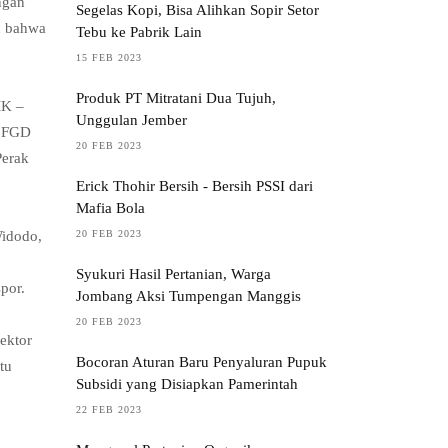
ngan
Segelas Kopi, Bisa Alihkan Sopir Setor
n bahwa
Tebu ke Pabrik Lain
15 FEB 2023
Produk PT Mitratani Dua Tujuh,
MK –
Unggulan Jember
a FGD
20 FEB 2023
Perak
Erick Thohir Bersih - Bersih PSSI dari
Mafia Bola
20 FEB 2023
Widodo,
Syukuri Hasil Pertanian, Warga
por.
Jombang Aksi Tumpengan Manggis
20 FEB 2023
ektor
Bocoran Aturan Baru Penyaluran Pupuk
tu
Subsidi yang Disiapkan Pamerintah
22 FEB 2023