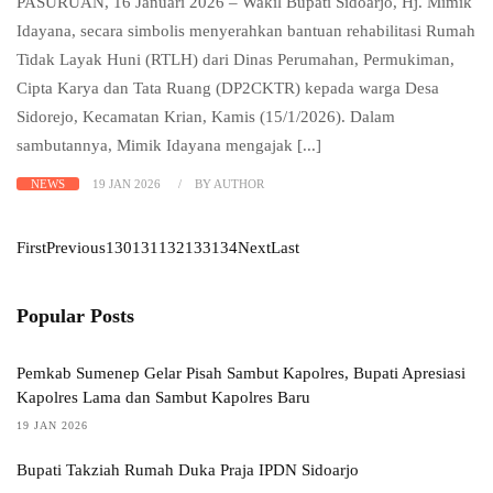
PASURUAN, 16 Januari 2026 – Wakil Bupati Sidoarjo, Hj. Mimik
Idayana, secara simbolis menyerahkan bantuan rehabilitasi Rumah
Tidak Layak Huni (RTLH) dari Dinas Perumahan, Permukiman,
Cipta Karya dan Tata Ruang (DP2CKTR) kepada warga Desa
Sidorejo, Kecamatan Krian, Kamis (15/1/2026). Dalam
sambutannya, Mimik Idayana mengajak [...]
NEWS
19 JAN 2026
BY AUTHOR
First
Previous
130
131
132
133
134
Next
Last
Popular Posts
Pemkab Sumenep Gelar Pisah Sambut Kapolres, Bupati Apresiasi
Kapolres Lama dan Sambut Kapolres Baru
19 JAN 2026
Bupati Takziah Rumah Duka Praja IPDN Sidoarjo