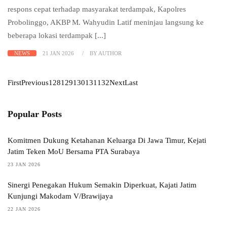
respons cepat terhadap masyarakat terdampak, Kapolres
Probolinggo, AKBP M. Wahyudin Latif meninjau langsung ke
beberapa lokasi terdampak [...]
NEWS
21 JAN 2026
BY AUTHOR
First
Previous
128
129
130
131
132
Next
Last
Popular Posts
Komitmen Dukung Ketahanan Keluarga Di Jawa Timur, Kejati
Jatim Teken MoU Bersama PTA Surabaya
23 JAN 2026
Sinergi Penegakan Hukum Semakin Diperkuat, Kajati Jatim
Kunjungi Makodam V/Brawijaya
22 JAN 2026