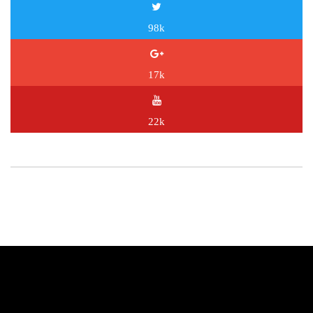
98k
17k
22k