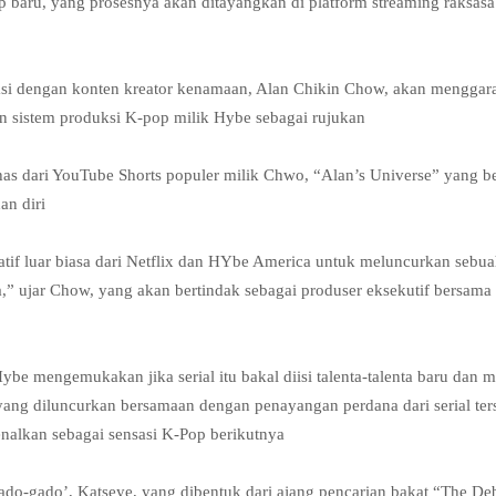
baru, yang prosesnya akan ditayangkan di platform streaming raksasa
asi dengan konten kreator kenamaan, Alan Chikin Chow, akan menggar
n sistem produksi K-pop milik Hybe sebagai rujukan
 khas dari YouTube Shorts populer milik Chwo, “Alan’s Universe” yang b
an diri
tif luar biasa dari Netflix dan HYbe America untuk meluncurkan sebu
ya,” ujar Chow, yang akan bertindak sebagai produser eksekutif bersam
e mengemukakan jika serial itu bakal diisi talenta-talenta baru dan m
yang diluncurkan bersamaan dengan penayangan perdana dari serial ter
enalkan sebagai sensasi K-Pop berikutnya
ado-gado’, Katseye, yang dibentuk dari ajang pencarian bakat “The De