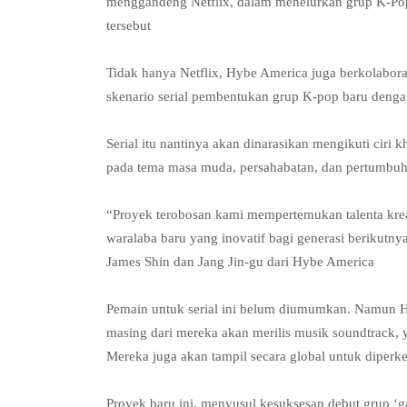
menggandeng Netflix, dalam menelurkan grup K-Pop 
tersebut
Tidak hanya Netflix, Hybe America juga berkolabor
skenario serial pembentukan grup K-pop baru denga
Serial itu nantinya akan dinarasikan mengikuti ciri
pada tema masa muda, persahabatan, dan pertumbuh
“Proyek terobosan kami mempertemukan talenta krea
waralaba baru yang inovatif bagi generasi berikutn
James Shin dan Jang Jin-gu dari Hybe America
Pemain untuk serial ini belum diumumkan. Namun Hyb
masing dari mereka akan merilis musik soundtrack, 
Mereka juga akan tampil secara global untuk diperk
Proyek baru ini, menyusul kesuksesan debut grup ‘g