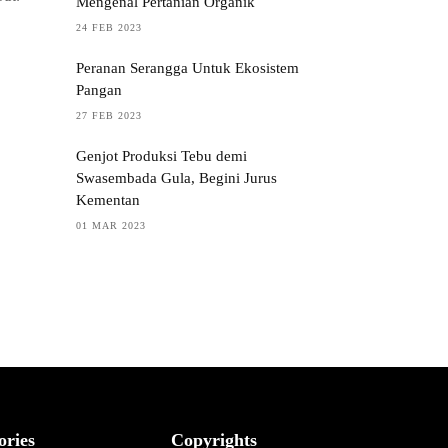
Mengenal Pertanian Organik
24 FEB 2023
Peranan Serangga Untuk Ekosistem
Pangan
27 FEB 2023
Genjot Produksi Tebu demi
Swasembada Gula, Begini Jurus
Kementan
01 MAR 2023
ories
Copyrights